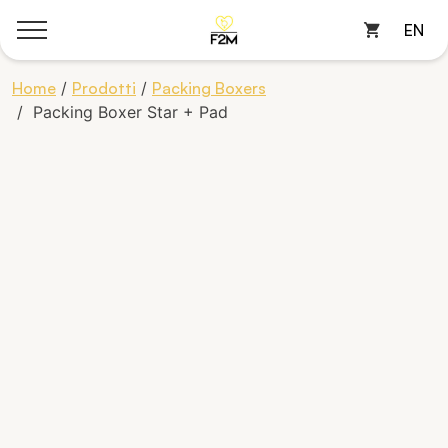
EN
Cart
Skip
Home
/
Prodotti
/
Packing Boxers
to
/ Packing Boxer Star + Pad
content