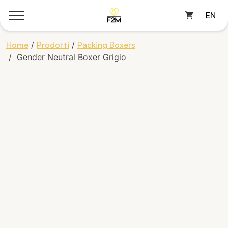
EN
Cart
Skip
Home
/
Prodotti
/
Packing Boxers
to
/ Gender Neutral Boxer Grigio
content