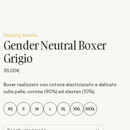
Packing Boxers
Gender Neutral Boxer
Grigio
35,00
€
Boxer realizzato con cotone elasticizzato e delicato
sulla pelle, cotone (90%) ed elastan (10%).
XS
S
M
L
XL
XXL
XXXL