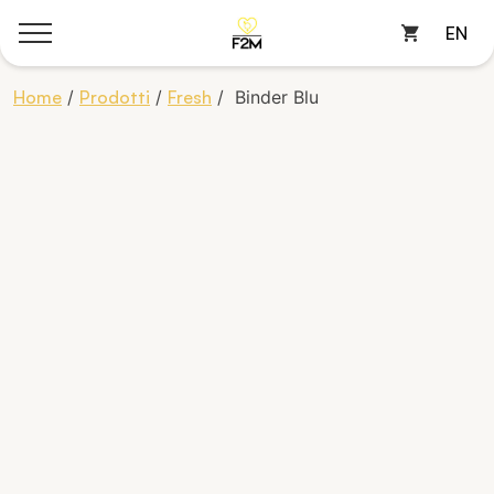
EN
Cart
Skip
Home
/
Prodotti
/
Fresh
/ Binder Blu
to
content