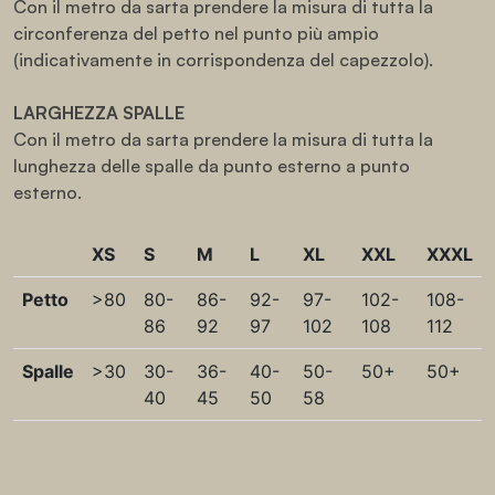
Con il metro da sarta prendere la misura di tutta la
circonferenza del petto nel punto più ampio
(indicativamente in corrispondenza del capezzolo).
LARGHEZZA SPALLE
Con il metro da sarta prendere la misura di tutta la
lunghezza delle spalle da punto esterno a punto
esterno.
XS
S
M
L
XL
XXL
XXXL
Petto
>80
80-
86-
92-
97-
102-
108-
86
92
97
102
108
112
Spalle
>30
30-
36-
40-
50-
50+
50+
40
45
50
58